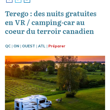
Terego : des nuits gratuites
en VR / camping-car au
coeur du terroir canadien
QC
|
ON
|
OUEST
|
ATL
|
Préparer